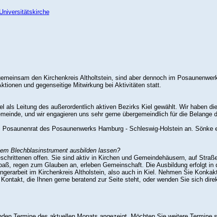
Universitätskirche
gemeinsam den Kirchenkreis Altholtstein, sind aber dennoch im Posaunenwerk
tionen und gegenseitige Mitwirkung bei Aktivitäten statt.
Kiel als Leitung des außerordentlich aktiven Bezirks Kiel gewählt. Wir habe
meinde, und wir engagieren uns sehr gerne übergemeindlich für die Belange d
dem Posaunenrat des Posaunenwerks Hamburg - Schleswig-Holstein an. Sönke en
nem Blechblasinstrument ausbilden lassen?
chrittenen offen. Sie sind aktiv in Kirchen und Gemeindehäusern, auf Straß
ß, regen zum Glauben an, erleben Gemeinschaft. Die Ausbildung erfolgt in d
fängerarbeit im Kirchenkreis Altholstein, also auch in Kiel. Nehmen Sie Kon
n Kontakt, die Ihnen gerne beratend zur Seite steht, oder wenden Sie sich dir
n Termine des aktuellen Monats angezeigt. Möchten Sie weitere Termine sehe