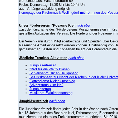
Gemeindehaus, Wischhofstraße 69
Probe: Donnerstag, 18.30 Uhr bis 19.45 Uhr
auch Anfängerausbildung möglich
Homepage der Kirchemusik Wellingdorf mit Terminen des Posau
Unser Förderverein "Posaune Kiel
nach oben
...ist der Kurzname des “Fördervereins Posaunenmission im Kir
gestellten Aufgaben des Vereins: Die Förderung der Posaunenmi
Ein Verein kann durch Mitgliederbeiträge und Spenden über Geld
bläserische Arbeit eingesetzt werden können. Unabhängig von Hau
gemeinsamen Festen und Konzerten belebt der Förderverein di
Jährliche Termine/ Aktivitäten
nach oben
Jungbläserfreizeit
"Brot für die Welt"- Blasen
Schleusenmusik an Heiligabend
Bezirkskonzert zur Nacht der Kirchen in der Kieler Univers
Gottesdienst Kieler Umschlag
Adventsmusik im HbF
Jungbläsertag
Musik am Ewigkeitssonntag
Jungbläserfreizeit
nach oben
Die Jungbläserfreizeit findet jedes Jahr in der Woche nach Ostern
bis 18 Jahren aus den Bezirken Kiel, Dithmarschen, Eiderstedt u
musizieren und ein tolles Freizeitprogramm zu erleben. Bis 2010 