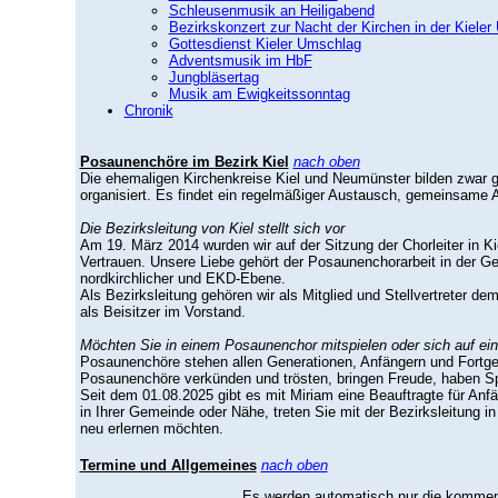
Schleusenmusik an Heiligabend
Bezirkskonzert zur Nacht der Kirchen in der Kieler 
Gottesdienst Kieler Umschlag
Adventsmusik im HbF
Jungbläsertag
Musik am Ewigkeitssonntag
Chronik
Posaunenchöre im Bezirk Kiel
nach oben
Die ehemaligen Kirchenkreise Kiel und Neumünster bilden zwar 
organisiert. Es findet ein regelmäßiger Austausch, gemeinsame Ak
Die Bezirksleitung von Kiel stellt sich vor
Am 19. März 2014 wurden wir auf der Sitzung der Chorleiter in 
Vertrauen. Unsere Liebe gehört der Posaunenchorarbeit in der Ge
nordkirchlicher und EKD-Ebene.
Als Bezirksleitung gehören wir als Mitglied und Stellvertreter 
als Beisitzer im Vorstand.
Möchten Sie in einem Posaunenchor mitspielen oder sich auf ei
Posaunenchöre stehen allen Generationen, Anfängern und Fortges
Posaunenchöre verkünden und trösten, bringen Freude, haben Spa
Seit dem 01.08.2025 gibt es mit Miriam eine Beauftragte für An
in Ihrer Gemeinde oder Nähe, treten Sie mit der Bezirksleitung i
neu erlernen möchten.
Termine und Allgemeines
nach oben
Es werden automatisch nur die kommende