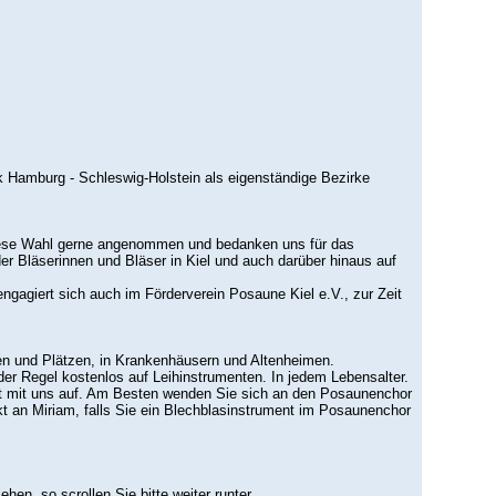
 Hamburg - Schleswig-Holstein als eigenständige Bezirke
n diese Wahl gerne angenommen und bedanken uns für das
er Bläserinnen und Bläser in Kiel und auch darüber hinaus auf
gagiert sich auch im Förderverein Posaune Kiel e.V., zur Zeit
en und Plätzen, in Krankenhäusern und Altenheimen.
er Regel kostenlos auf Leihinstrumenten. In jedem Lebensalter.
kakt mit uns auf. Am Besten wenden Sie sich an den Posaunenchor
ekt an Miriam, falls Sie ein Blechblasinstrument im Posaunenchor
n, so scrollen Sie bitte weiter runter.