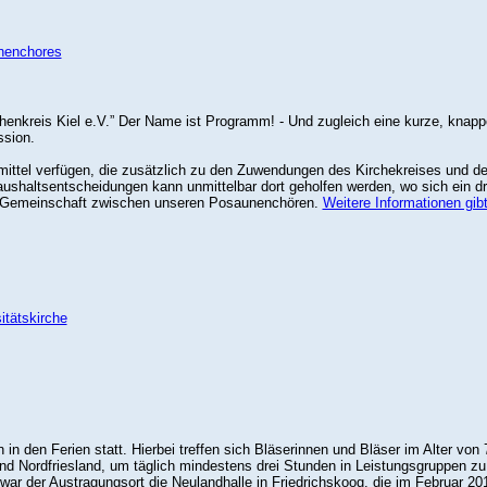
nenchores
chenkreis Kiel e.V.” Der Name ist Programm! - Und zugleich eine kurze, kna
ssion.
mittel verfügen, die zusätzlich zu den Zuwendungen des Kirchekreises und de
shaltsentscheidungen kann unmittelbar dort geholfen werden, wo sich ein dri
e Gemeinschaft zwischen unseren Posaunenchören.
Weitere Informationen gibt
itätskirche
 in den Ferien statt. Hierbei treffen sich Bläserinnen und Bläser im Alter von 
nd Nordfriesland, um täglich mindestens drei Stunden in Leistungsgruppen zu
war der Austragungsort die Neulandhalle in Friedrichskoog, die im Februar 20