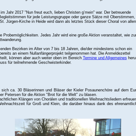
l im Jahr 2017 "Nun freut euch, lieben Christen g’mein" war. Der betreuende
Begleitstimmen für jede Leistungsgruppe oder ganze Sätze mit Oberstimmen,
 Jürgen-Kirche in Heide wird dann als letztes Stück dieser Choral von allen
ele Probemöglichkeiten. Jedes Jahr wird eine große Aktion veranstaltet, wie z
ttwanderung.
enden Bezirken im Alter von 7 bis 18 Jahren, die/der mindestens schon ein
 bereits an einem Nullanfängerprojekt teilgenommen hat. Die Anmeldezettel
rteilt, können aber auch weiter oben im Bereich
Termine und Allgemeines
herun
chuss für teilnehmende Geschwisterkinder.
 sich ca. 30 Bläserinnen und Bläser der Kieler Posaunenchöre auf dem Europ
Petersen für die Aktion "Brot für die Welt" zu blasen.
hnachtlichen Klängen von Chorälen und traditionellen Weihnachtsliedern erfreue
ihnachtszeit für Groß und Klein, die darüber hinaus dank des ehrenamtli