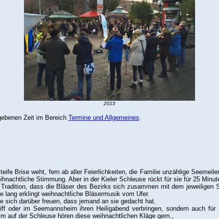
2015
gebenen Zeit im Bereich
Termine und Allgemeines
.
steife Brise weht, fern ab aller Feierlichkeiten, die Familie unzählige Seemeil
eihnachtliche Stimmung. Aber in der Kieler Schleuse rückt für sie für 25 Minuten
iel Tradition, dass die Bläser des Bezirks sich zusammen mit dem jeweilige
e lang erklingt weihnachtliche Bläsermusik vom Ufer.
te sich darüber freuen, dass jemand an sie gedacht hat.
chiff oder im Seemannsheim ihren Heiligabend verbringen, sondern auch f
 auf der Schleuse hören diese weihnachtlichen Kläge gern.,