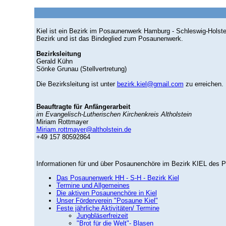
Kiel ist ein Bezirk im Posaunenwerk Hamburg - Schleswig-Holstein
Bezirk und ist das Bindeglied zum Posaunenwerk.
Bezirksleitung
Gerald Kühn
Sönke Grunau (Stellvertretung)
Die Bezirksleitung ist unter
bezirk.kiel@gmail.com
zu erreichen.
Beauftragte für Anfängerarbeit
im Evangelisch-Lutherischen Kirchenkreis Altholstein
Miriam Rottmayer
Miriam.rottmayer@altholstein.de
+49 157 80592864
Informationen für und über Posaunenchöre im Bezirk KIEL des 
Das Posaunenwerk HH - S-H - Bezirk Kiel
Termine und Allgemeines
Die aktiven Posaunenchöre in Kiel
Unser Förderverein "Posaune Kiel"
Feste jährliche Aktivitäten/ Termine
Jungbläserfreizeit
"Brot für die Welt"- Blasen