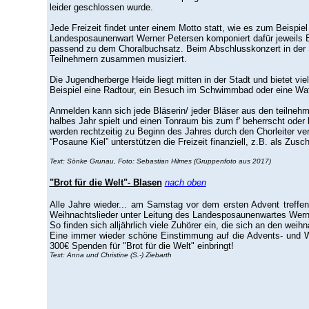
leider geschlossen wurde.
Jede Freizeit findet unter einem Motto statt, wie es zum Beispie
Landesposaunenwart Werner Petersen komponiert dafür jeweils 
passend zu dem Choralbuchsatz. Beim Abschlusskonzert in der St.
Teilnehmern zusammen musiziert.
Die Jugendherberge Heide liegt mitten in der Stadt und bietet vi
Beispiel eine Radtour, ein Besuch im Schwimmbad oder eine Wa
Anmelden kann sich jede Bläserin/ jeder Bläser aus den teilnehm
halbes Jahr spielt und einen Tonraum bis zum f' beherrscht oder
werden rechtzeitig zu Beginn des Jahres durch den Chorleiter ve
“Posaune Kiel” unterstützen die Freizeit finanziell, z.B. als Zus
Text: Sönke Grunau, Foto: Sebastian Hilmes (Gruppenfoto aus 2017)
"Brot für die Welt"- Blasen
nach oben
Alle Jahre wieder... am Samstag vor dem ersten Advent treffen
Weihnachtslieder unter Leitung des Landesposaunenwartes Werner 
So finden sich alljährlich viele Zuhörer ein, die sich an den wei
Eine immer wieder schöne Einstimmung auf die Advents- und We
300€ Spenden für "Brot für die Welt" einbringt!
Text: Anna und Christine (S.-) Ziebarth