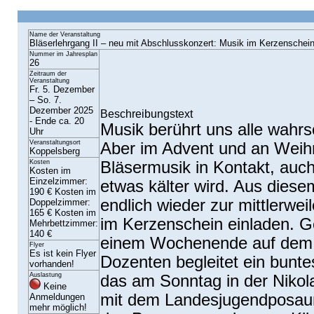
Name der Veranstaltung
Bläserlehrgang II – neu mit Abschlusskonzert: Musik im Kerzenschei
Nummer im Jahresplan
26
Zeitraum der
Veranstaltung
Fr. 5. Dezember
– So. 7.
Dezember 2025
Beschreibungstext
- Ende ca. 20
Musik berührt uns alle wahrsc
Uhr
Veranstaltungsort
Aber im Advent und an Weih
Koppelsberg
Kosten
Bläsermusik in Kontakt, au
Kosten im
Einzelzimmer:
etwas kälter wird. Aus dies
190 € Kosten im
endlich wieder zur mittlerwe
Doppelzimmer:
165 € Kosten im
im Kerzenschein einladen. G
Mehrbettzimmer:
140 €
einem Wochenende auf dem K
Flyer
Es ist kein Flyer
Dozenten begleitet ein bunt
vorhanden!
Auslastung
das am Sonntag in der Nikol
Keine
mit dem Landesjugendposaun
Anmeldungen
mehr möglich!