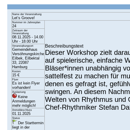
Name der Veranstaltung
Let‘s Groove!
Nummer im Jahresplan
24
Zeitraum der
Veranstaltung
08.11.2025 - 14.00
Uhr - 18.00 Uhr
Beschreibungstext
Veranstaltungsort
Gemeindehaus
Dieser Workshop zielt dar
Versöhnungskirche
Eilbek, Eilbektal
auf spielerische, einfache 
33, 22087
Bläser*innen unabhängig v
Hamburg
Kosten
sattelfest zu machen für mus
15 €
Flyer
denen es gefragt ist, gefüh
Es ist kein Flyer
vorhanden!
swingen. An diesem Nachmi
Auslastung
Keine
Welten von Rhythmus und 
Anmeldungen
mehr möglich!
Chef-Rhythmiker Stefan Da
Anmeldeschluss
01.11.2025
Status
Der Starttermin
liegt in der