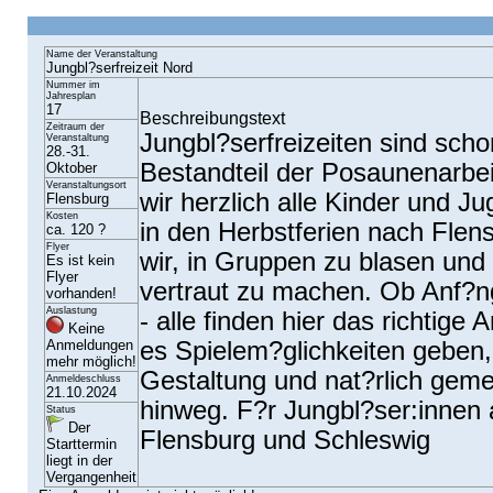
Name der Veranstaltung
Jungbl?serfreizeit Nord
Nummer im
Jahresplan
17
Beschreibungstext
Zeitraum der
Jungbl?serfreizeiten sind schon
Veranstaltung
28.-31.
Bestandteil der Posaunenarbe
Oktober
Veranstaltungsort
wir herzlich alle Kinder und J
Flensburg
Kosten
in den Herbstferien nach Fle
ca. 120 ?
Flyer
wir, in Gruppen zu blasen und
Es ist kein
Flyer
vertraut zu machen. Ob Anf?ng
vorhanden!
Auslastung
- alle finden hier das richtig
Keine
Anmeldungen
es Spielem?glichkeiten geben, 
mehr möglich!
Gestaltung und nat?rlich gem
Anmeldeschluss
21.10.2024
hinweg. F?r Jungbl?ser:innen 
Status
Der
Flensburg und Schleswig
Starttermin
liegt in der
Vergangenheit