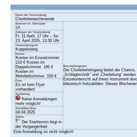
Name der Veranstaltung
Chorleiterwochenende
Nummer im Jahresplan
14
Zeitraum der Veranstaltung
Fr. 11.April, 17 Uhr – So.
13. April 2025, 13:30 Uhr
Veranstaltungsort
Koppelsberg
Kosten
Kosten im Einzelzimmer:
210 € Kosten im
Doppelzimmer: 185 €
Beschreibungstext
Der Chorleiterlehrgang bietet die Chance
Kosten im
„Schlagtechnik“ und „Chorleitung“ werden 
Mehrbettzimmer: 150 €
Einzelunterricht auf ihrem Instrument du
Flyer
bläserisch fortzubilden. Dieses Wochenend
Es ist kein Flyer
vorhanden!
Auslastung
Keine Anmeldungen
mehr möglich!
Anmeldeschluss
04.04.2025
Status
Der Starttermin liegt in
der Vergangenheit
Eine Anmeldung ist nicht möglich!