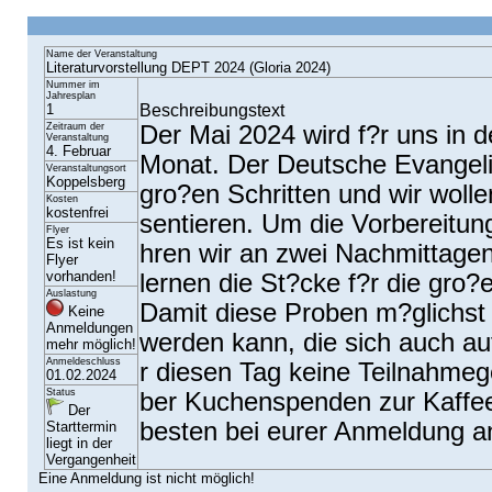
Name der Veranstaltung
Literaturvorstellung DEPT 2024 (Gloria 2024)
Nummer im
Jahresplan
Beschreibungstext
1
Zeitraum der
Der Mai 2024 wird f?r uns in 
Veranstaltung
4. Februar
Monat. Der Deutsche Evangeli
Veranstaltungsort
Koppelsberg
gro?en Schritten und wir wollen
Kosten
kostenfrei
sentieren. Um die Vorbereitunge
Flyer
Es ist kein
hren wir an zwei Nachmittag
Flyer
vorhanden!
lernen die St?cke f?r die gro
Auslastung
Damit diese Proben m?glichst 
Keine
Anmeldungen
werden kann, die sich auch au
mehr möglich!
Anmeldeschluss
r diesen Tag keine Teilnahmeg
01.02.2024
Status
ber Kuchenspenden zur Kaffeez
Der
besten bei eurer Anmeldung a
Starttermin
liegt in der
Vergangenheit
Eine Anmeldung ist nicht möglich!