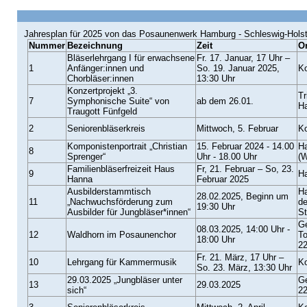
Jahresplan für 2025 von das Posaunenwerk Hamburg - Schleswig-Holst
Nummer
Bezeichnung
Zeit
Or
Bläserlehrgang I für erwachsene
Fr. 17. Januar, 17 Uhr –
1
Anfänger:innen und
So. 19. Januar 2025,
Ko
Chorbläser:innen
13:30 Uhr
Konzertprojekt „3.
Tr
7
Symphonische Suite“ von
ab dem 26.01.
Ha
Traugott Fünfgeld
2
Seniorenbläserkreis
Mittwoch, 5. Februar
Ko
Komponistenportrait „Christian
15. Februar 2024 - 14.00
H
8
Sprenger“
Uhr - 18.00 Uhr
(W
Familienbläserfreizeit Haus
Fr, 21. Februar – So, 23.
9
Ha
Hanna
Februar 2025
Ausbilderstammtisch
Ha
28.02.2025, Beginn um
11
„Nachwuchsförderung zum
de
19:30 Uhr
Ausbilder für Jungbläser*innen“
St
Ge
08.03.2025, 14:00 Uhr -
12
Waldhorn im Posaunenchor
To
18:00 Uhr
2
Fr. 21. März, 17 Uhr –
10
Lehrgang für Kammermusik
Ko
So. 23. März, 13:30 Uhr
29.03.2025 „Jungbläser unter
Ge
13
29.03.2025
sich“
2