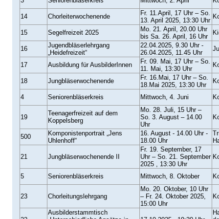
3
Seniorenbläserkreis
Mittwoch, 2. April
Ko
Fr. 11.April, 17 Uhr – So.
14
Chorleiterwochenende
Ko
13. April 2025, 13:30 Uhr
Mo. 21. April, 20.00 Uhr
15
Segelfreizeit 2025
Ki
bis Sa. 26. April, 16 Uhr
Jugendbläserlehrgang
22.04.2025, 9.30 Uhr -
16
Ju
„Heidefreizeit“
26.04.2025, 11.45 Uhr
Fr. 09. Mai, 17 Uhr – So.
17
Ausbildung für AusbilderInnen
Ko
11. Mai, 13:30 Uhr
Fr. 16.Mai, 17 Uhr – So.
18
Jungbläserwochenende
Ko
18.Mai 2025, 13:30 Uhr
4
Seniorenbläserkreis
Mittwoch, 4. Juni
Ko
Mo. 28. Juli, 15 Uhr –
Teenagerfreizeit auf dem
19
So. 3. August – 14.00
Ko
Koppelsberg
Uhr
Komponistenportrait „Jens
16. August - 14.00 Uhr -
Tr
500
Uhlenhoff“
18.00 Uhr
Ha
Fr. 19. September, 17
21
Jungbläserwochenende II
Uhr – So. 21. September
Ko
2025 , 13:30 Uhr
5
Seniorenbläserkreis
Mittwoch, 8. Oktober
Ko
Mo. 20. Oktober, 10 Uhr
23
Chorleitungslehrgang
– Fr. 24. Oktober 2025,
Ko
15:00 Uhr
Ausbilderstammtisch
Ha